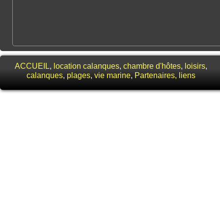
ACCUEIL
,
location calanques
,
chambre d'hôtes
,
loisirs
,
calanques
,
plages
,
vie marine
,
Partenaires
, liens